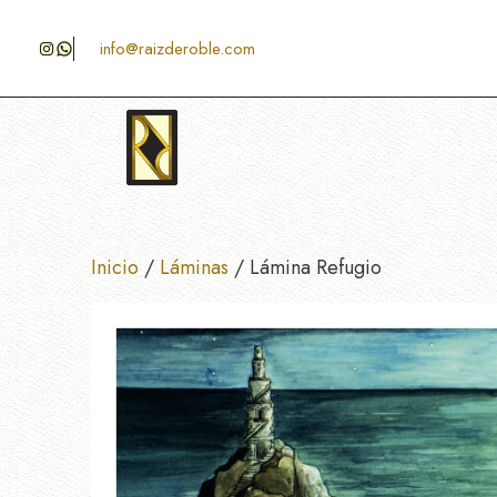
Saltar
al
Instagram
WhatsApp
info@raizderoble.com
contenido
Inicio
/
Láminas
/ Lámina Refugio