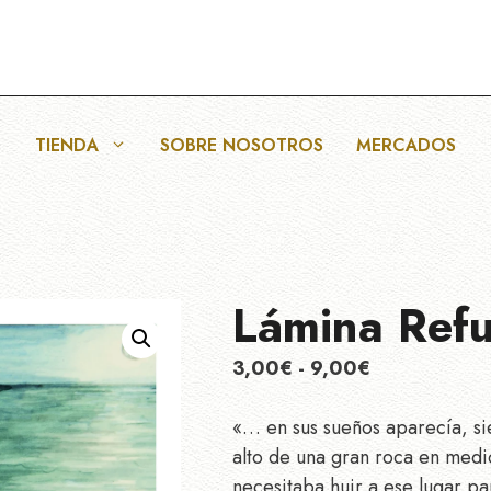
TIENDA
SOBRE NOSOTROS
MERCADOS
Lámina Refu
Rango
3,00
€
-
9,00
€
de
precios:
«… en sus sueños aparecía, si
desde
alto de una gran roca en medio
3,00€
necesitaba huir a ese lugar p