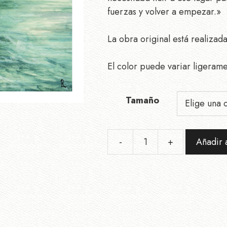
hasta
fuerzas y volver a empezar.»
9,00€
La obra original está realizad
El color puede variar ligeram
Tamaño
-
+
Añadir a
Lámina
Refugio
cantidad