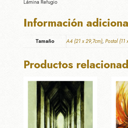
Lámina Refugio
Información adiciona
Tamaño
A4 (21 x 29,7cm)
,
Postal (11
Productos relaciona
Este
Este
producto
produc
tiene
tiene
múltiples
múltipl
variantes.
variante
Las
Las
opciones
opcion