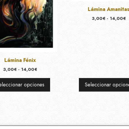
se
Lámina Amanita
pueden
R
3,00
€
-
14,00
€
elegir
d
en
p
la
d
página
3
h
de
1
Lámina Fénix
to
producto
Rango
3,00
€
-
14,00
€
de
precios:
eleccionar opciones
Seleccionar opcion
desde
3,00€
hasta
14,00€