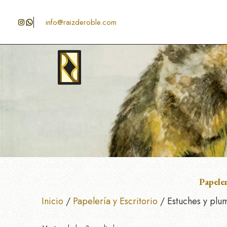
Saltar
al
Instagram
WhatsApp
info@raizderoble.com
contenido
Papeler
Inicio
/
Papelería y Escritorio
/ Estuches y plu