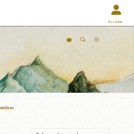
Acceder
áminas