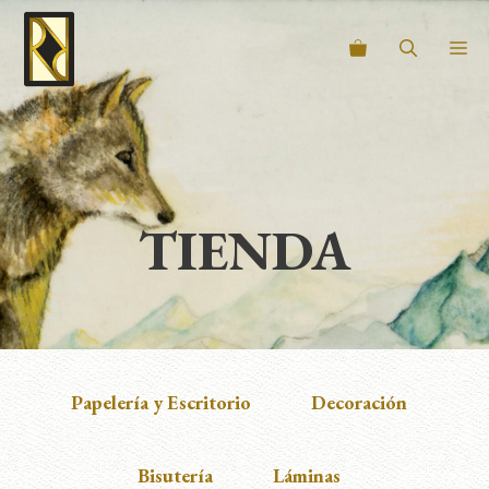
Saltar
al
M
contenido
TIENDA
Papelería y Escritorio
Decoración
Bisutería
Láminas