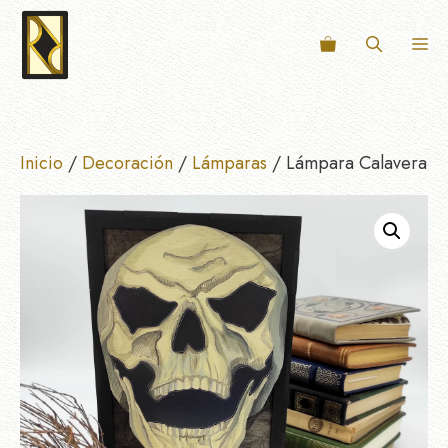
Saltar
al
M
contenido
Inicio
/
Decoración
/
Lámparas
/ Lámpara Calavera